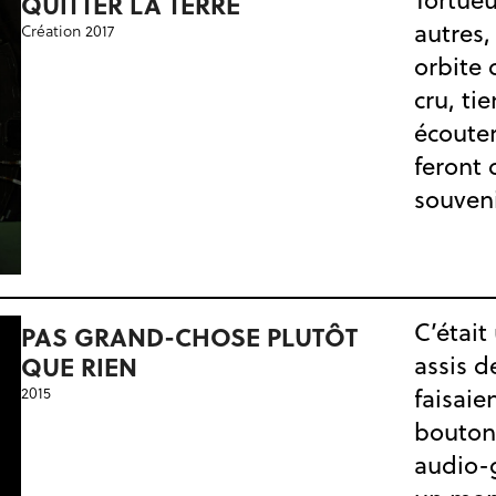
QUITTER LA TERRE
autres
Création 2017
orbite
cru, ti
écoute
feront 
souveni
C’était
PAS GRAND-CHOSE PLUTÔT
QUE RIEN
assis d
2015
faisaie
boutons
audio-g