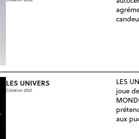
autoce
agréme
candeu
LES UN
LES UNIVERS
joue d
Création 2021
MONDE
préten
aux pu