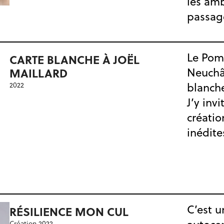
les am
passage
Le Pomm
CARTE BLANCHE À JOËL
MAILLARD
Neuchâ
2022
blanche.
J’y inv
créatio
inédite
C’est 
RÉSILIENCE MON CUL
Création 2022