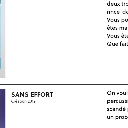
deux tro
rince-do
Vous po
êtes ma
Vous ête
Que fai
On voul
SANS EFFORT
percuss
Création 2019
scandé p
un prob