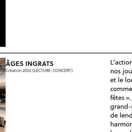
L’actio
ÂGES INGRATS
nos jou
Création 2022 (LECTURE-CONCERT)
et le l
commerc
fêtes »
grand-m
de len
harmon