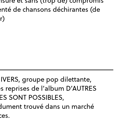
nsuré et sans (trop de) compromis
nté de chansons déchirantes (de
r)
IVERS, groupe pop dilettante,
es reprises de l’album D’AUTRES
S SONT POSSIBLES,
dument trouvé dans un marché
ces.